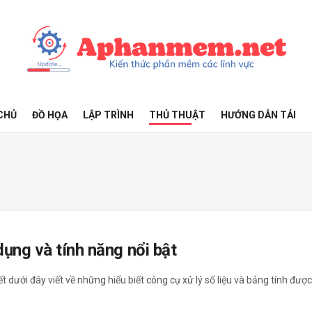
CHỦ
ĐỒ HỌA
LẬP TRÌNH
THỦ THUẬT
HƯỚNG DẪN TẢI
dụng và tính năng nổi bật
ết dưới đây viết về những hiểu biết công cụ xử lý số liệu và bảng tính được 