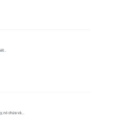
ết...
, nó chứa và...